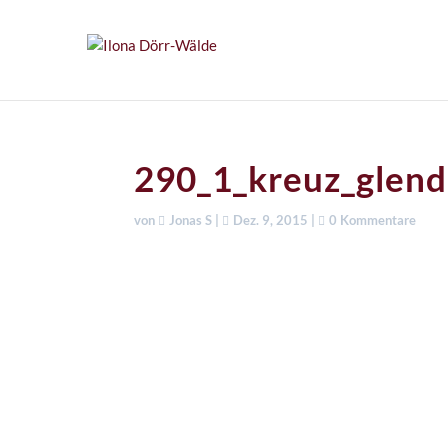
290_1_kreuz_glend
von
Jonas S
|
Dez. 9, 2015
|
0 Kommentare