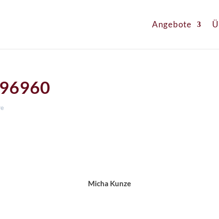
Angebote
Ü
496960
re
Micha Kunze