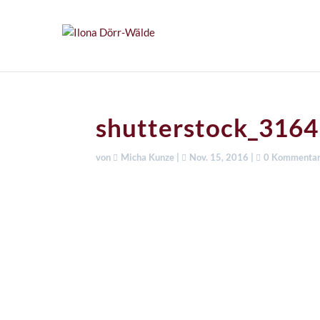
shutterstock_316
von
Micha Kunze
|
Nov. 15, 2016
|
0 Kommenta