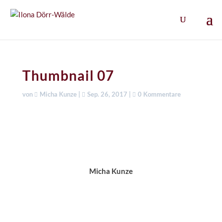
Thumbnail 07
von
Micha Kunze
|
Sep. 26, 2017
|
0 Kommentare
Micha Kunze