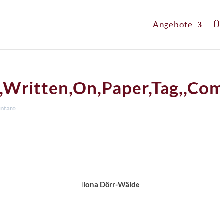
Angebote
Ü
n,Written,On,Paper,Tag,,C
ntare
Ilona Dörr-Wälde