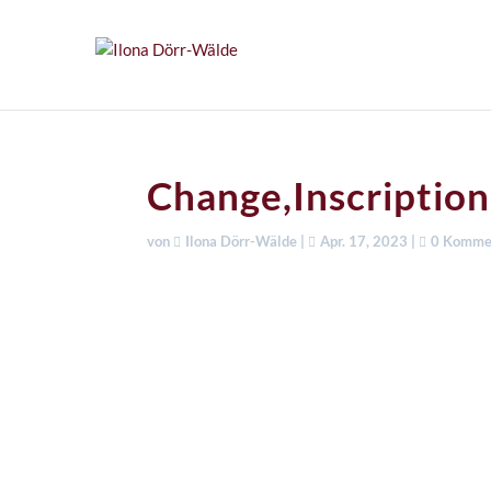
Change,Inscriptio
von
Ilona Dörr-Wälde
|
Apr. 17, 2023
|
0 Komme