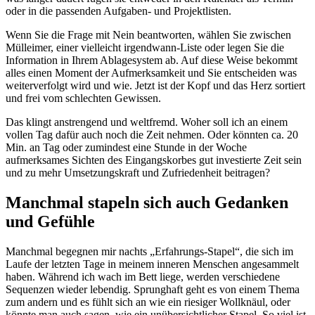
oder in die passenden Aufgaben- und Projektlisten.
Wenn Sie die Frage mit Nein beantworten, wählen Sie zwischen
Mülleimer, einer vielleicht irgendwann-Liste oder legen Sie die
Information in Ihrem Ablagesystem ab. Auf diese Weise bekommt
alles einen Moment der Aufmerksamkeit und Sie entscheiden was
weiterverfolgt wird und wie. Jetzt ist der Kopf und das Herz sortiert
und frei vom schlechten Gewissen.
Das klingt anstrengend und weltfremd. Woher soll ich an einem
vollen Tag dafür auch noch die Zeit nehmen. Oder könnten ca. 20
Min. an Tag oder zumindest eine Stunde in der Woche
aufmerksames Sichten des Eingangskorbes gut investierte Zeit sein
und zu mehr Umsetzungskraft und Zufriedenheit beitragen?
Manchmal stapeln sich auch Gedanken
und Gefühle
Manchmal begegnen mir nachts „Erfahrungs-Stapel“, die sich im
Laufe der letzten Tage in meinem inneren Menschen angesammelt
haben. Während ich wach im Bett liege, werden verschiedene
Sequenzen wieder lebendig. Sprunghaft geht es von einem Thema
zum andern und es fühlt sich an wie ein riesiger Wollknäul, oder
könnte man auch sagen, wie ein unübersichtlicher Stapel. So viel ist