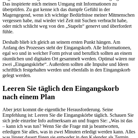
Das inspirierte mich meinen Umgang mit Informationen zu
überprüfen. Zu gut kenne ich das dumpfe Gefühl in der
Magengegend, wenn ich wichtige Bedürfnisse meiner Mitmenschen
vergessen habe, mal wieder viel Zeit mit Suchen verbracht habe,
oder mich schlicht weg von den „Stapeln“ genervt und überfordert
fühle.
Deshalb blieb ich gleich an seinem ersten Punkt hängen. Am
Anfang des Prozesses steht der Eingangskorb. Alle Informationen,
egal wo und in welcher Form privat und beruflich sollten an einem
räumlichen und digitalen Ort gesammelt werden. Optimal wären nur
zwei „Eingangskörbe“. Außerdem sollten alle Impulse und Ideen
schriftlich festgehalten werden und ebenfalls in den Eingangskorb
gelegt werden.
Leeren Sie täglich den Eingangskorb
nach einem Plan
Aber jetzt kommt die eigentliche Herausforderung. Seine
Empfehlung ist: Leeren Sie die Eingangskörbe täglich. Schauen Sie
sich jede einzelne Info aufmerksam an und fragen Sie: „Was ist das
– kann ich was tun? Wenn Sie die Frage mit ja beantworten,
erledigen Sie alles, was in zwei Minuten erledigt werden kann. Alles
was länger dauert fügen sie entweder in den Kalender als Termin