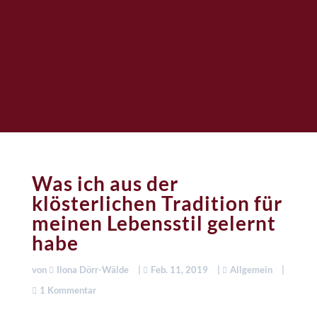
Was ich aus der
klösterlichen Tradition für
meinen Lebensstil gelernt
habe
von
Ilona Dörr-Wälde
|
Feb. 11, 2019
|
Allgemein
|
1 Kommentar